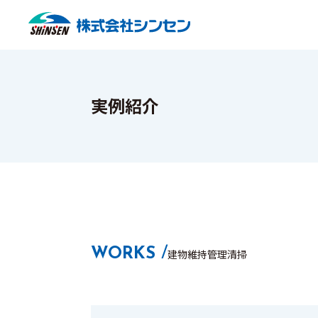
事業内容トップ
会社情報トップ
実例紹介
経営理念・行動方針
WORKS
/
建物維持管理清掃
害虫駆除