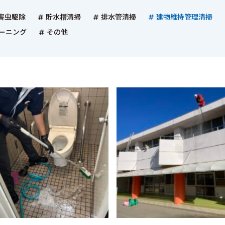
害虫駆除
貯水槽清掃
排水管清掃
建物維持管理清掃
ーニング
その他
エアコンクリーニング
ドローン空撮・点検
）
中部イノベーションドローン協会
（JUIDA認定ス