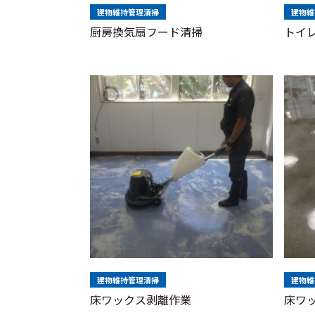
建物維持管理清掃
建物維
厨房換気扇フード清掃
トイ
建物維持管理清掃
建物維
床ワックス剥離作業
床ワ