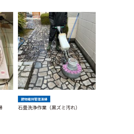
建物維持管理清掃
掃
石畳洗浄作業（黒ズミ汚れ）