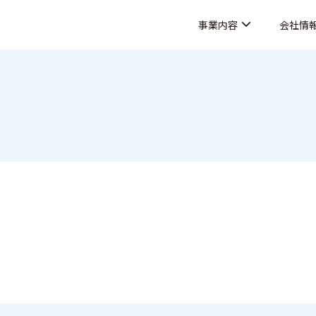
事業内容
会社情
会社概要
拠点・アクセス
貯水槽清掃
排水管清掃